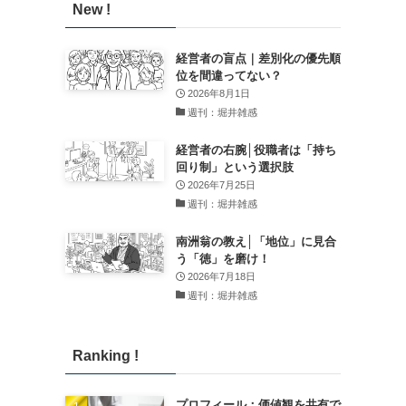
New !
経営者の盲点｜差別化の優先順
位を間違ってない？
2026年8月1日
週刊：堀井雑感
経営者の右腕│役職者は「持ち
回り制」という選択肢
2026年7月25日
週刊：堀井雑感
南洲翁の教え│「地位」に見合
う「徳」を磨け！
2026年7月18日
週刊：堀井雑感
Ranking !
プロフィール：価値観を共有で