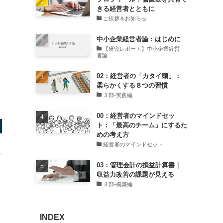
きる経営者とともに
ご挨拶＆お知らせ
中小企業経営者論：はじめに
【研究レポート】中小企業経営
者論
02：経営者の「カタイ頭」：
柔らかくする８つの習慣
３部-実践編
00：経営者のマインドセッ
ト：「最高のチーム」にするた
めの考え方
経営者のマインドセット
03：管理会計の損益計算書｜
収益力改善の課題が見える
３部-構築編
INDEX