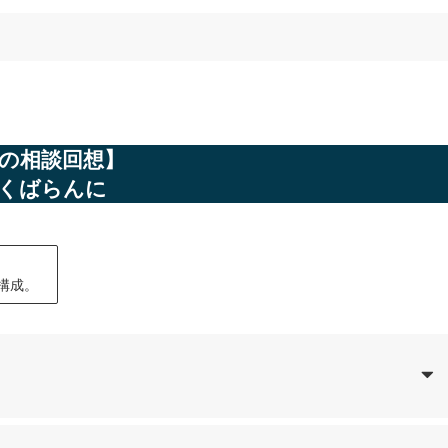
の相談回想】
くばらんに
構成。