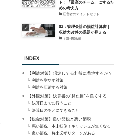
ト：「最高のチーム」にするた
めの考え方
経営者のマインドセット
03：管理会計の損益計算書｜
収益力改善の課題が見える
ん
３部-構築編
INDEX
【利益対策】想定してる利益に着地するか？
利益を増やす対策
利益を圧縮する対策
【外観対策】決算書の”見た目”を良くする
決算日までに行うこと
決算日のあとにできること
【税金対策】良い節税と悪い節税
悪い節税 本末転倒！キャッシュが無くなる
良い節税 将来必ずリターンがある