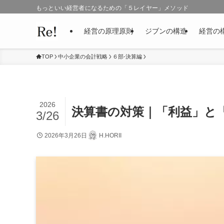
もっといい経営者になるための「５レイヤー」メソッド
経営の原理原則
ジブンの構造
経営の
TOP
中小企業の会計戦略
６部-決算編
2026
決算書の対策｜「利益」と
3/26
2026年3月26日
H.HORII