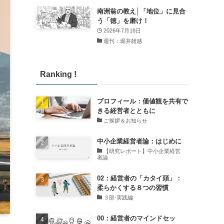
南洲翁の教え│「地位」に見合
う「徳」を磨け！
2026年7月18日
週刊：堀井雑感
Ranking !
プロフィール：価値観を共有で
きる経営者とともに
ご挨拶＆お知らせ
中小企業経営者論：はじめに
【研究レポート】中小企業経営
者論
02：経営者の「カタイ頭」：
柔らかくする８つの習慣
３部-実践編
00：経営者のマインドセッ