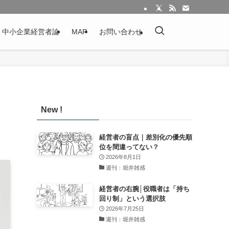
：中小企業経営者論
MAP
お問い合わせ
New !
経営者の盲点｜差別化の優先順
位を間違ってない？
2026年8月1日
週刊：堀井雑感
経営者の右腕│役職者は「持ち
回り制」という選択肢
2026年7月25日
週刊：堀井雑感