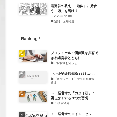
南洲翁の教え│「地位」に見合
う「徳」を磨け！
2026年7月18日
週刊：堀井雑感
Ranking !
プロフィール：価値観を共有で
きる経営者とともに
ご挨拶＆お知らせ
中小企業経営者論：はじめに
【研究レポート】中小企業経営
者論
02：経営者の「カタイ頭」：
柔らかくする８つの習慣
３部-実践編
00：経営者のマインドセッ