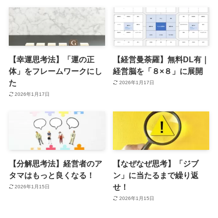
【幸運思考法】「運の正
【経営曼荼羅】無料DL有｜
体」をフレームワークにし
経営脳を「８×８」に展開
た
2026年1月17日
2026年1月17日
【分解思考法】経営者のア
【なぜなぜ思考】「ジブ
タマはもっと良くなる！
ン」に当たるまで繰り返
せ！
2026年1月15日
2026年1月15日