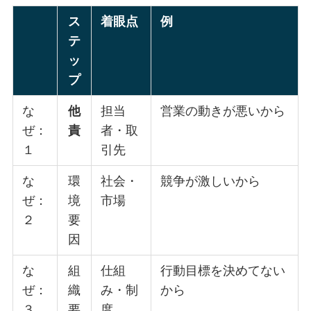
ス
着眼点
例
テ
ッ
プ
な
他
担当
営業の動きが悪いから
ぜ：
責
者・取
１
引先
な
環
社会・
競争が激しいから
ぜ：
境
市場
２
要
因
な
組
仕組
行動目標を決めてない
ぜ：
織
み・制
から
３
要
度