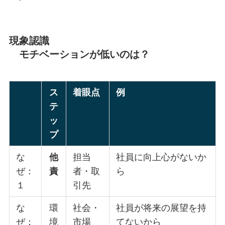
現象認識
モチベーションが低いのは？
ス
着眼点
例
テ
ッ
プ
な
他
担当
社員に向上心がないか
ぜ：
責
者・取
ら
１
引先
な
環
社会・
社員が将来の展望を持
ぜ：
境
市場
てないから