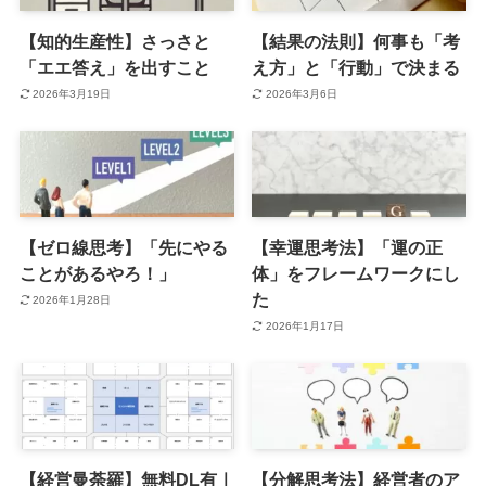
【知的生産性】さっさと
【結果の法則】何事も「考
「エエ答え」を出すこと
え方」と「行動」で決まる
2026年3月19日
2026年3月6日
【ゼロ線思考】「先にやる
【幸運思考法】「運の正
ことがあるやろ！」
体」をフレームワークにし
た
2026年1月28日
2026年1月17日
【経営曼荼羅】無料DL有｜
【分解思考法】経営者のア