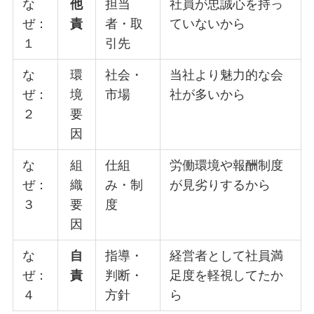
な
他
担当
社員が忠誠心を持っ
ぜ：
責
者・取
ていないから
１
引先
な
環
社会・
当社より魅力的な会
ぜ：
境
市場
社が多いから
２
要
因
な
組
仕組
労働環境や報酬制度
ぜ：
織
み・制
が見劣りするから
３
要
度
因
な
自
指導・
経営者として社員満
ぜ：
責
判断・
足度を軽視してたか
４
方針
ら