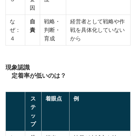
因
な
自
戦略・
経営者として戦略や作
ぜ：
責
判断・
戦を具体化していない
４
育成
から
現象認識
定着率が低いのは？
ス
着眼点
例
テ
ッ
プ