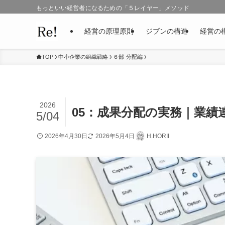
もっといい経営者になるための「５レイヤー」メソッド
経営の原理原則
ジブンの構造
経営の
TOP
中小企業の組織戦略
６部-分配編
2026
05：成果分配の実務｜業績
5/04
2026年4月30日
2026年5月4日
H.HORII