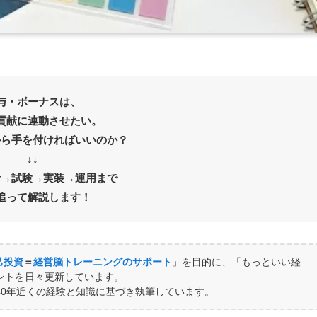
与・ボーナスは、
貢献に連動させたい。
から手を付ければいいのか？
↓↓
計→試験→実装→運用まで
追って解説します！
己投資
＝
経営脳トレーニングのサポート
」を目的に、「もっといい経
ントを日々更新しています。
40年近くの経験と知識に基づき執筆しています。