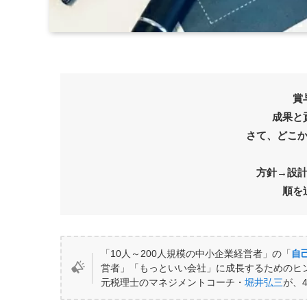
賞
成果と
さて、どこ
方針→設
順を
「10人～200人規模の中小企業経営者」の「
自
営者」「もっといい会社」に成長するためのヒ
元税理士のマネジメントコーチ・
堀井弘三
が、