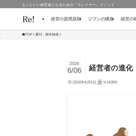
もっといい経営者になるための「５レイヤー」メソッド
経営の原理原則
ジブンの構造
経営の
TOP
週刊：堀井雑感
2026
経営者の進化
6/06
2026年6月6日
H.HORII