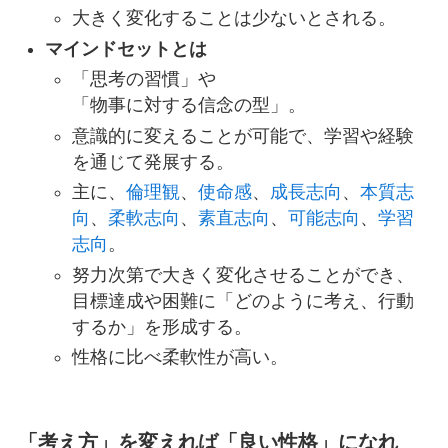
大きく変化することは少ないとされる。
マインドセットとは
「思考の習慣」や
「物事に対する信念の型」。
意識的に変えることが可能で、学習や経験
を通じて発展する。
主に、
倫理観
、
使命感
、
成長志向
、
本質志
向
、
柔軟志向
、
素直志向
、
可能志向
、
学習
志向
。
努力次第で大きく変化させることができ、
目標達成や困難に「どのように考え、行動
するか」を形成する。
性格に比べ柔軟性が高い。
「考え方」を変えれば「良い性格」になれ