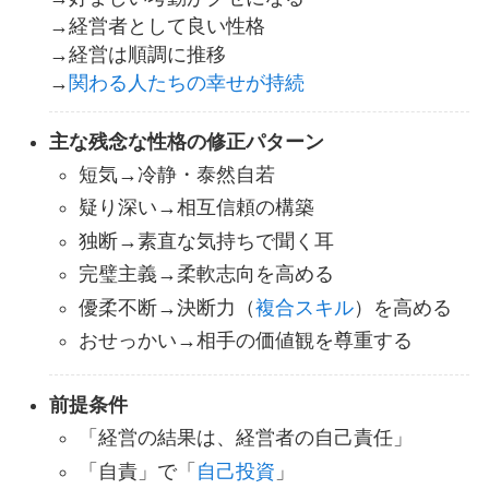
→経営者として良い性格
→経営は順調に推移
→
関わる人たちの幸せが持続
主な残念な性格の修正パターン
短気→冷静・泰然自若
疑り深い→相互信頼の構築
独断→素直な気持ちで聞く耳
完璧主義→柔軟志向を高める
優柔不断→決断力（
複合スキル
）を高める
おせっかい→相手の価値観を尊重する
前提条件
「経営の結果は、経営者の自己責任」
「自責」で「
自己投資
」