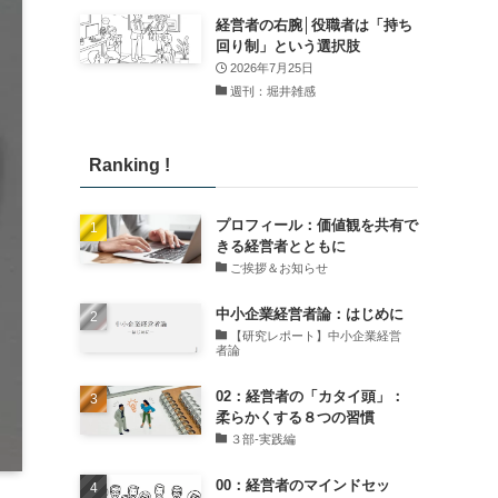
経営者の右腕│役職者は「持ち
回り制」という選択肢
2026年7月25日
週刊：堀井雑感
Ranking !
プロフィール：価値観を共有で
きる経営者とともに
ご挨拶＆お知らせ
中小企業経営者論：はじめに
【研究レポート】中小企業経営
者論
02：経営者の「カタイ頭」：
柔らかくする８つの習慣
３部-実践編
00：経営者のマインドセッ