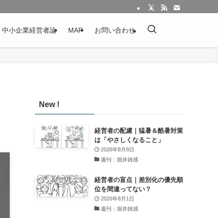
：中小企業経営者論
MAP
お問い合わせ
New !
経営者の配慮｜猛暑＆酷暑対策
は「やさしくなること」
2026年8月8日
週刊：堀井雑感
経営者の盲点｜差別化の優先順
位を間違ってない？
2026年8月1日
週刊：堀井雑感