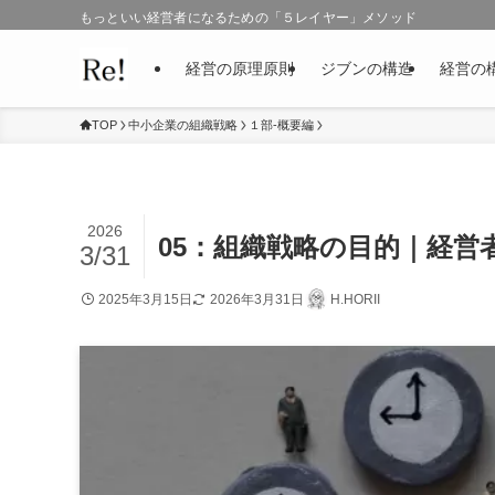
もっといい経営者になるための「５レイヤー」メソッド
経営の原理原則
ジブンの構造
経営の
TOP
中小企業の組織戦略
１部-概要編
2026
05：組織戦略の目的｜経営
3/31
2025年3月15日
2026年3月31日
H.HORII