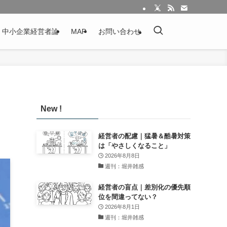
：中小企業経営者論
MAP
お問い合わせ
New !
経営者の配慮｜猛暑＆酷暑対策
は「やさしくなること」
2026年8月8日
週刊：堀井雑感
経営者の盲点｜差別化の優先順
位を間違ってない？
2026年8月1日
週刊：堀井雑感