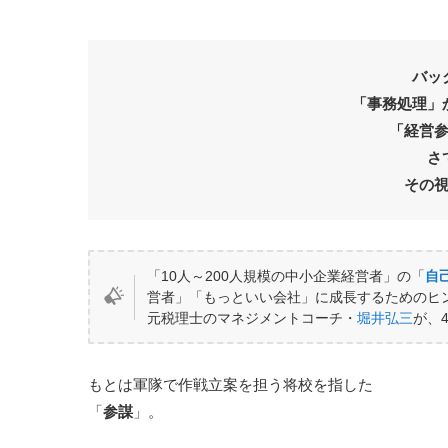
バッ
「事務処理」
「経営
さ
その
「10人～200人規模の中小企業経営者」の「
自
営者」「もっといい会社」に成長するためのヒ
元税理士のマネジメントコーチ・
堀井弘三
が、
もとは軍隊で作戦立案を担う将校を指した
「
参謀
」。