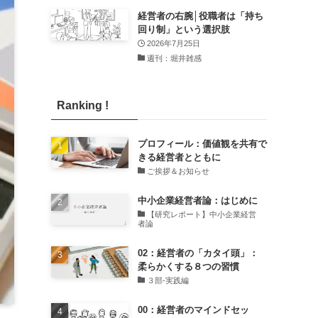
経営者の右腕│役職者は「持ち
回り制」という選択肢
2026年7月25日
週刊：堀井雑感
Ranking !
プロフィール：価値観を共有で
きる経営者とともに
ご挨拶＆お知らせ
中小企業経営者論：はじめに
【研究レポート】中小企業経営
者論
02：経営者の「カタイ頭」：
柔らかくする８つの習慣
３部-実践編
00：経営者のマインドセッ