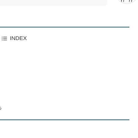
INDEX
る