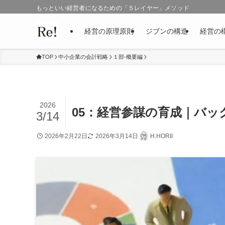
もっといい経営者になるための「５レイヤー」メソッド
経営の原理原則
ジブンの構造
経営の
TOP
中小企業の会計戦略
１部-概要編
2026
05：経営参謀の育成｜バ
3/14
2026年2月22日
2026年3月14日
H.HORII