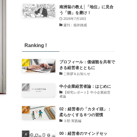
南洲翁の教え│「地位」に見合
う「徳」を磨け！
2026年7月18日
週刊：堀井雑感
Ranking !
プロフィール：価値観を共有で
きる経営者とともに
ご挨拶＆お知らせ
中小企業経営者論：はじめに
【研究レポート】中小企業経営
者論
02：経営者の「カタイ頭」：
柔らかくする８つの習慣
３部-実践編
00：経営者のマインドセッ