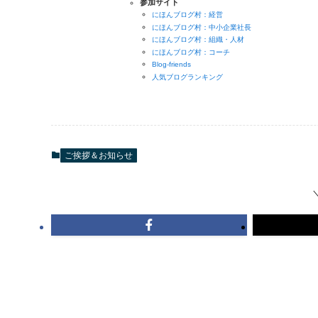
参加サイト
にほんブログ村：経営
にほんブログ村：中小企業社長
にほんブログ村：組織・人材
にほんブログ村：コーチ
Blog-friends
人気ブログランキング
ご挨拶＆お知らせ