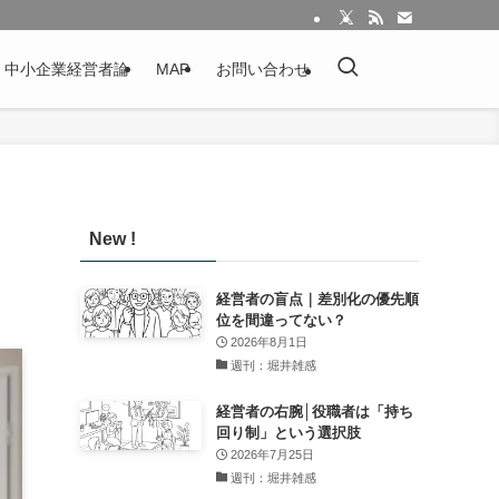
：中小企業経営者論
MAP
お問い合わせ
New !
経営者の盲点｜差別化の優先順
位を間違ってない？
2026年8月1日
週刊：堀井雑感
経営者の右腕│役職者は「持ち
回り制」という選択肢
2026年7月25日
週刊：堀井雑感