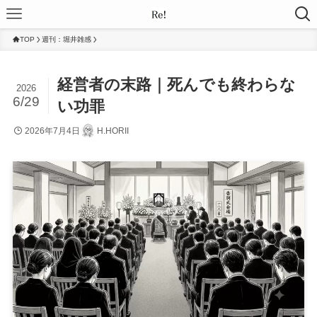
TOP
週刊：堀井雑感
経営者の末路｜死んでも終わらな
2026
6/29
い功罪
2026年7月4日
H.HORII