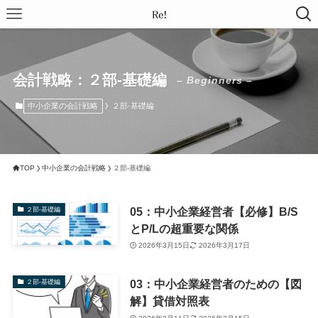
会計戦略：２部-基礎編
– Beginners –
中小企業の会計戦略
２部-基礎編
TOP
中小企業の会計戦略
２部-基礎編
05：中小企業経営者【必修】B/S
２部-基礎編
とP/Lの超重要な関係
2026年3月15日
2026年3月17日
03：中小企業経営者のための【図
２部-基礎編
解】貸借対照表